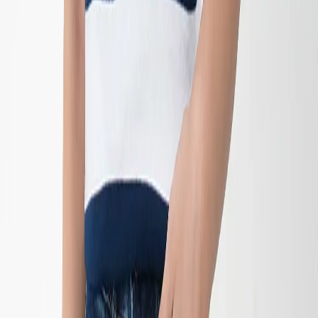
-
30
%