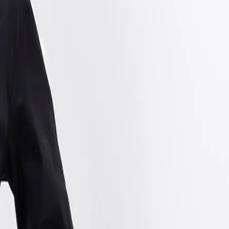
-
30
%