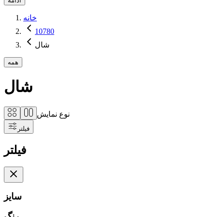
ادامه
خانه
10780
شال
همه
شال
نوع نمایش
فیلتر
فیلتر
سایز
رنگ