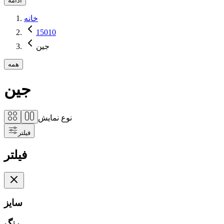
ادامه
خانه
15010
جین
همه
جین
نوع نمایش
فیلتر
فیلتر
سایز
رنگ