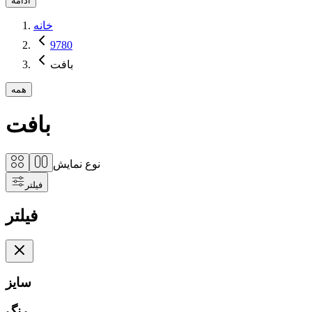
ادامه
خانه
9780
بافت
همه
بافت
نوع نمایش
فیلتر
فیلتر
سایز
رنگ