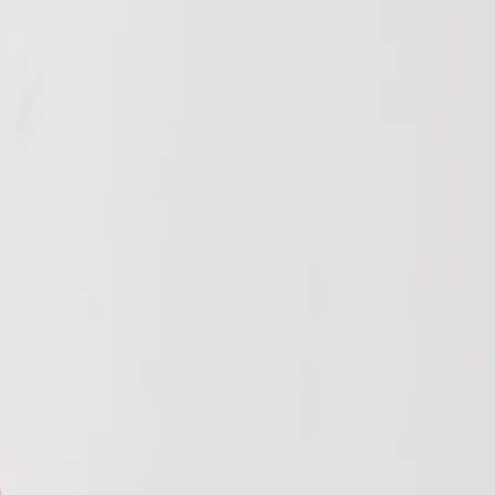
EN
ورود یا ثبت‌نام
Enter your phone number to continue
Phone Number
شماره موبایل خود را بدون کد کشور و صفر اول وارد کنید
ادامه