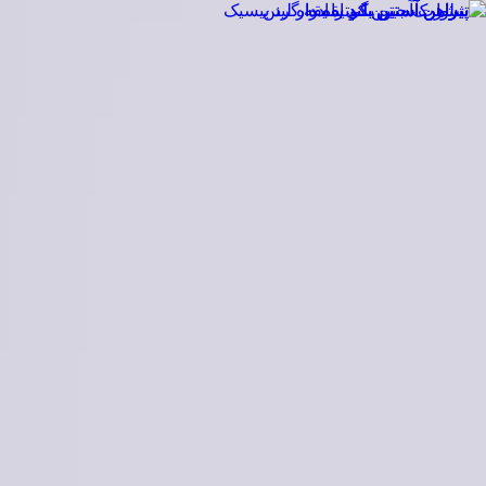
EN
ورود یا ثبت‌نام
Enter your phone number to continue
Phone Number
شماره موبایل خود را بدون کد کشور و صفر اول وارد کنید
ادامه