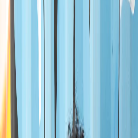
-
30
%