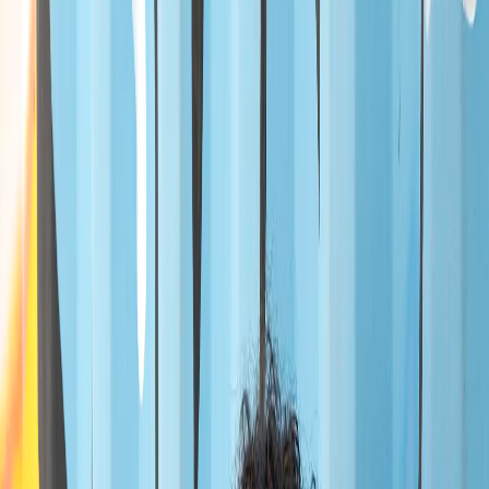
-
30
%