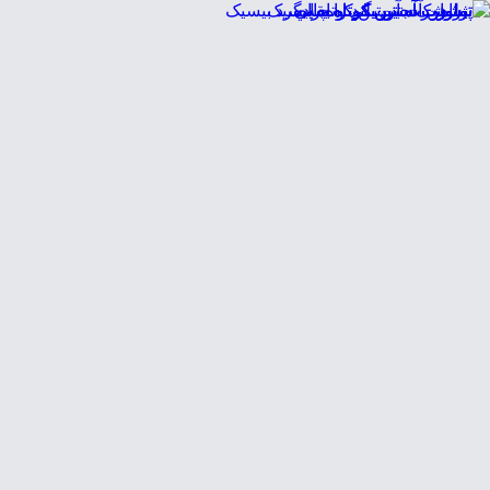
EN
ورود یا ثبت‌نام
Enter your phone number to continue
Phone Number
شماره موبایل خود را بدون کد کشور و صفر اول وارد کنید
ادامه