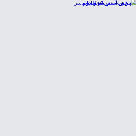
EN
ورود یا ثبت‌نام
Enter your phone number to continue
Phone Number
شماره موبایل خود را بدون کد کشور و صفر اول وارد کنید
ادامه