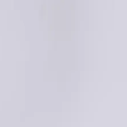
EN
ورود یا ثبت‌نام
Enter your phone number to continue
Phone Number
شماره موبایل خود را بدون کد کشور و صفر اول وارد کنید
ادامه